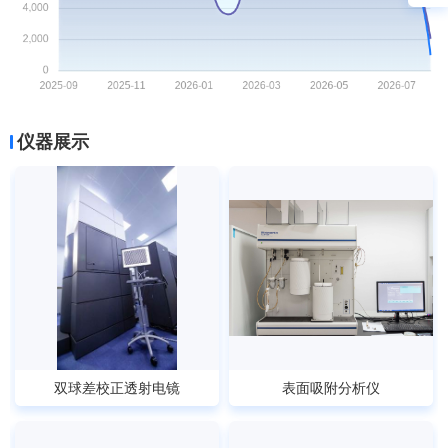
电子顺磁共振波谱仪（EPR）
2026-08-07 14:35
被预约
该仪器已被预约
1625
次
冰冻切片机
2026-08-07 14:29
被预约
该仪器已被预约
2514
次
仪器展示
硅片切割机
2026-08-07 14:28
被预约
该仪器已被预约
2589
次
光学显微镜1
2026-08-07 14:16
被预约
该仪器已被预约
673
次
双球差校正透射电镜
表面吸附分析仪
简介：1
简介：ASAP 2020