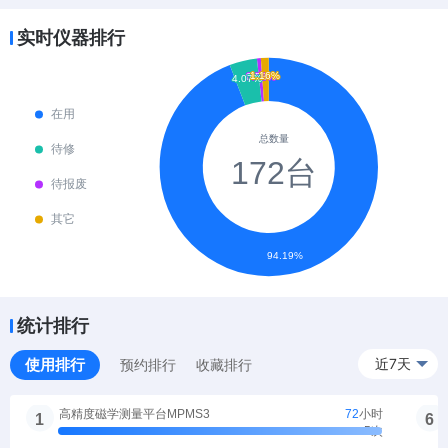
Parameter Analyzer
2026-08-07 13:31
被预约
实时仪器排行
该仪器已被预约
4733
次
ICP等离子刻蚀机
2026-08-07 13:29
被预约
该仪器已被预约
20410
次
光罩曝光机
2026-08-07 13:00
被预约
该仪器已被预约
15949
次
电子束蒸镀系统
2026-08-07 12:43
被预约
该仪器已被预约
11971
次
流式细胞仪（分析）BD FACSCanto
2026-08-07 12:41
被预约
统计排行
该仪器已被预约
7595
次
使用排行
近7天
预约排行
收藏排行
Probe Station
2026-08-07 12:39
被预约
该仪器已被预约
4668
次