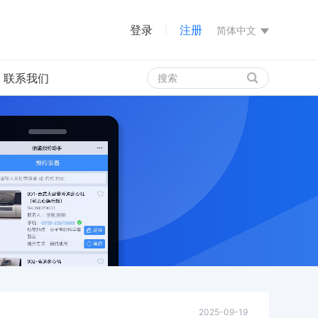
登录
注册
|
简体中文
联系我们
2025-09-19