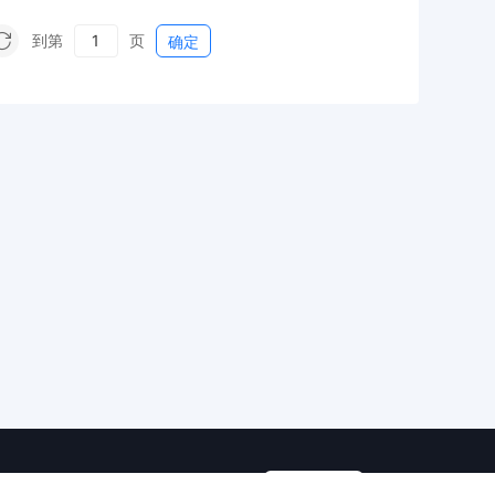
到第
页
确定