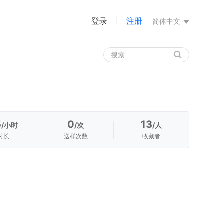
登录
注册
|
简体中文
5
0
13
/小时
/次
/人
时长
送样次数
收藏者