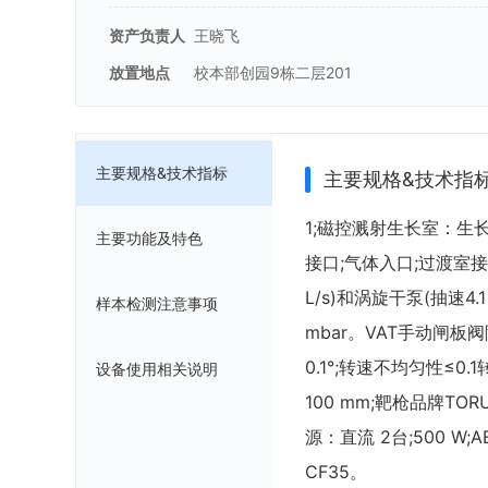
资产负责人
王晓飞
放置地点
校本部创园9栋二层201
主要规格&技术指标
主要规格&技术指
1;磁控溅射生长室：生长
主要功能及特色
接口;气体入口;过渡室接口;传送
L/s)和涡旋干泵(抽速4.1 
样本检测注意事项
mbar。VAT手动闸板阀
0.1°;转速不均匀性≤
设备使用相关说明
100 mm;靶枪品牌TO
源：直流 2台;500 W;A
CF35。